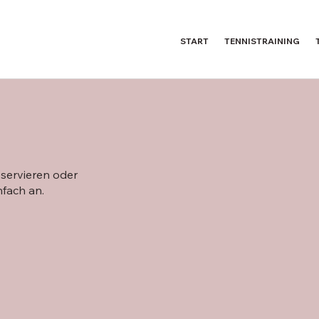
START
TENNISTRAINING
servieren oder
nfach an.